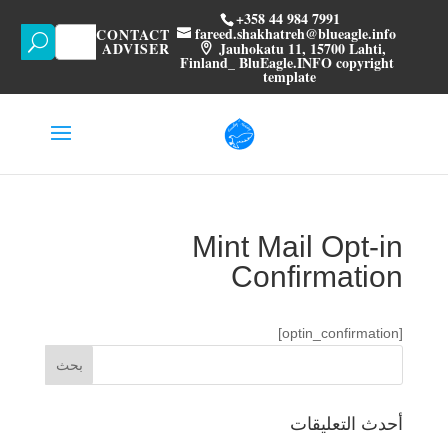
+358 44 984 7991
fareed.shakhatreh@blueagle.info
CONTACT
U
Jauhokatu 11, 15700 Lahti,
ADVISER
Finland_ BluEagle.INFO copyright
template
Mint Mail Opt-in
Confirmation
[optin_confirmation]
أحدث التعليقات