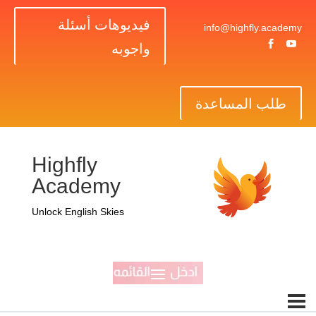
فيديوهات أسئلة
info@highfly.academy


واجوبه
طلب المساعدة
Highfly
Academy
Unlock English Skies